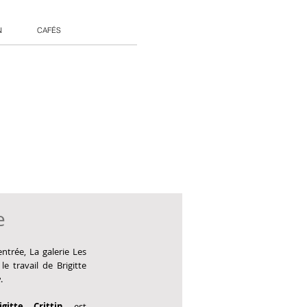
N
CAFÉS
e
entrée, La galerie Les 
e travail de Brigitte 
e
.
igitte Crittin 
est 