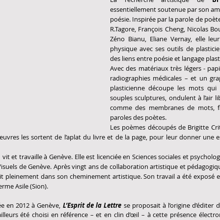
essentiellement soutenue par son amo
poésie. Inspirée par la parole de poète
R.Tagore, François Cheng, Nicolas Bou
Zéno Bianu, Eliane Vernay, elle leu
physique avec ses outils de plasticie
des liens entre poésie et langage plast
Avec des matériaux très légers - papie
radiographies médicales – et un gra
plasticienne découpe les mots qui 
souples sculptures, ondulent à l’air li
comme des membranes de mots, fais
paroles des poètes.
Les poèmes découpés de Brigitte Crit
uvres les sortent de l’aplat du livre et de la page, pour leur donner une e
 
vit et travaille à Genève. Elle est licenciée en Sciences sociales et psychol
Visuels de Genève. Après vingt ans de collaboration artistique et pédagogiq
tit pleinement dans son cheminement artistique. Son travail a été exposé 
rme Asile (Sion).
ée en 2012 à Genève, 
L’Esprit de la Lettre 
se proposait à l’origine d’éditer 
eurs été choisi en référence – et en clin d’œil – à cette présence électroni