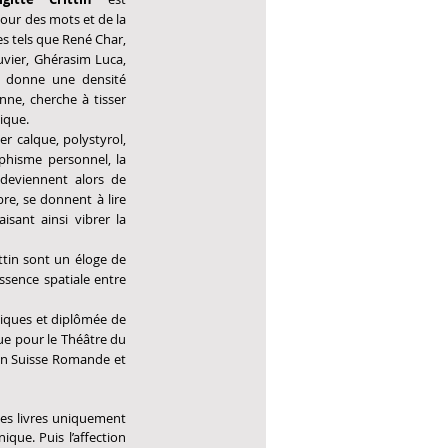
ur des mots et de la 
s tels que René Char, 
vier, Ghérasim Luca, 
r donne une densité 
nne, cherche à tisser 
ique. 
r calque, polystyrol, 
phisme personnel, la 
deviennent alors de 
bre, se donnent à lire 
ant ainsi vibrer la 
tin sont un éloge de 
ssence spatiale entre 
ogiques et diplômée de 
ue pour le Théâtre du 
en Suisse Romande et 
des livres uniquement 
que. Puis l’affection 