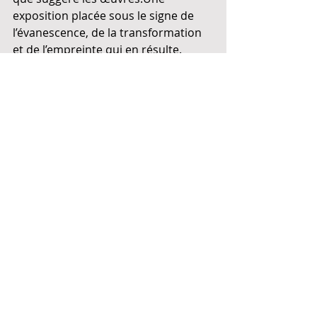
exposition placée sous le signe de 
l’évanescence, de la transformation 
et de l’empreinte qui en résulte.
Commentaires
Rédigez un commentaire...
Rue du Grand-Pont 17 - 1950 Sion